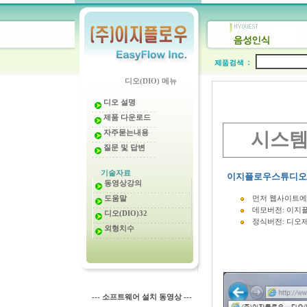
디오(DIO) 메뉴
디오 설명
제품 다운로드
자주묻는내용
시스템
질문 및 답변
기술자료
이지플로우스튜디오
동영상강의
도움말
먼저 웹사이트에
데모버전: 이지
디오(DIO)32
정식버전: 디오
외형치수
--- 소프트웨어 설치 동영상 ---