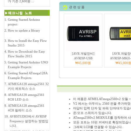
가 기존 2,600원 ...
관 련 상 품
1.
Getting Started Arduino
project
2.
How to update a library
3.
How to Install the Easy Flow
Studio 2015
4.
How to Download the Easy
[AVR 개발장비]
[AVR 개발장
Flow Studio 2015
AVRISP-USB
AVRISP-MKII
5.
Getting Started Arduino UNO
₩45,000원
₩45,000
Example Projects
6.
Getting Started ATmega128A
Example Projects
7.
ATMEGA128 atmega2561 32
키이 메트릭스 소스
8.
ATMEGA128 atmega2561
이 제품은 ATMELATmega2560v2 모듈 
8CH LED 소스
V2 에서는 아두이노 2560 핀을 추가하
9.
ATMEGA128 atmega2561
아답터 입력 단자 및 파워 단자대가 있습
4CH 릴레이 소스
온/오프 스위치가 있습니다.
10.
AVRSTUDIO에서 AVRISP
ATmega2560v2 MODULE를 장착하여
Frequency 설정하는 방법입
모든 포트는 10핀 커넥터로 확장되었습니
니다.
그래픽 LCD를 연결할 수 있습니다.