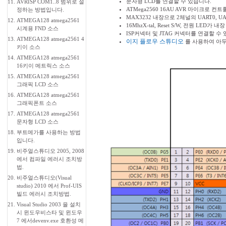
문자형 LCD를 연결할 수 있습니다.
11.
AVRISP COM1..8 범위로 설
ATMega2560 16AU AVR 마이크로 
정하는 방법입니다.
MAX3232 내장으로 2체널의 UART0, U
12.
ATMEGA128 atmega2561
16MhzX-tal, Reset S/W, 전원 LE
시계용 FND 소스
ISP커넥터 및 JTAG 커넥터를 연결할 수 
13.
ATMEGA128 atmega2561 4
이지 플로우 스튜디오
를 사용하여 아두
키이 소스
14.
ATMEGA128 atmega2561
16키이 메트릭스 소스
15.
ATMEGA128 atmega2561
그래픽 LCD 소스
16.
ATMEGA128 atmega2561
그래픽폰트 소스
17.
ATMEGA128 atmega2561
문자형 LCD 소스
18.
부트메가를 사용하는 방법
입니다.
19.
비주얼스튜디오 2005, 2008
에서 컴파일 에러시 조치방
법.
20.
비주얼스튜디오(Visual
studio) 2010 에서 Prof-UIS
빌드 에러시 조치방법.
21.
Visual Studio 2003 을 설치
시 윈도우비스타 및 윈도우
7 에서devenv.exe 호환성 메