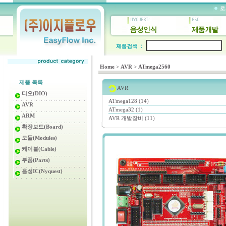
Home
>
AVR
>
ATmega2560
제품 목록
AVR
디오(DIO)
ATmega128 (14)
AVR
ATmega32 (1)
ARM
AVR 개발장비 (11)
확장보드(Board)
모듈(Modules)
케이블(Cable)
부품(Parts)
음성IC(Nyquest)