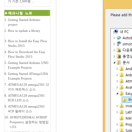
가 기존 2,600원 ...
1.
Getting Started Arduino
project
2.
How to update a library
3.
How to Install the Easy Flow
Studio 2015
4.
How to Download the Easy
Flow Studio 2015
5.
Getting Started Arduino UNO
Example Projects
6.
Getting Started ATmega128A
Example Projects
7.
ATMEGA128 atmega2561 32
키이 메트릭스 소스
8.
ATMEGA128 atmega2561
8CH LED 소스
9.
ATMEGA128 atmega2561
4CH 릴레이 소스
10.
AVRSTUDIO에서 AVRISP
Frequency 설정하는 방법입
니다.