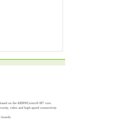
rs based on the ARM®Cortex®-M7 core.
security, video and high-speed connectivity
n boards.