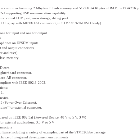
controller featuring 2 Mbytes of Flash memory and 512+16+4 Kbytes of RAM, in BGA216 p
-1 supporting USB reenumeration capability.
s: virtual COM port, mass storage, debug port.
 LCD display with MIPI® DSI connector (on STM32F769I-DISCO only).
 one for input and one for output.
s.
phones on DFSDM inputs.
 and output connectors.
r and reset).
lash memory.
D card.
ghterboard connector.
cro-AB connector.
ompliant with IEEE-802.3-2002.
tions:
-1.
ector.
5 (Power Over Ethernet).
uino™or external connector.
based on IEEE 802.3af (Powered Device, 48 V to 5 V, 3 W)
or external applications: 3.3 V or 5 V
nectors
oftware including a variety of examples, part of the STM32Cube package
choice of integrated development environments