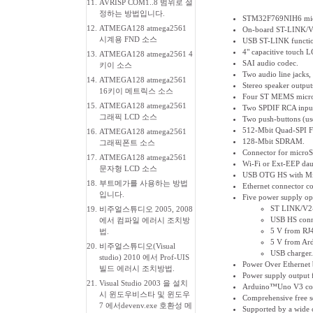
11.
AVRISP COM1..8 범위로 설
정하는 방법입니다.
STM32F769NIH6 micro
12.
ATMEGA128 atmega2561
On-board ST-LINK/V2
시계용 FND 소스
USB ST-LINK function
4" capacitive touch
13.
ATMEGA128 atmega2561 4
SAI audio codec.
키이 소스
Two audio line jacks,
14.
ATMEGA128 atmega2561
Stereo speaker output
16키이 메트릭스 소스
Four ST MEMS micro
15.
ATMEGA128 atmega2561
Two SPDIF RCA input
그래픽 LCD 소스
Two push-buttons (use
512-Mbit Quad-SPI F
16.
ATMEGA128 atmega2561
128-Mbit SDRAM.
그래픽폰트 소스
Connector for microS
17.
ATMEGA128 atmega2561
Wi-Fi or Ext-EEP dau
문자형 LCD 소스
USB OTG HS with Mi
18.
부트메가를 사용하는 방법
Ethernet connector c
입니다.
Five power supply op
ST LINK/V2
19.
비주얼스튜디오 2005, 2008
USB HS conn
에서 컴파일 에러시 조치방
5 V from RJ4
법.
5 V from Ard
20.
비주얼스튜디오(Visual
USB charger.
studio) 2010 에서 Prof-UIS
Power Over Ethernet 
빌드 에러시 조치방법.
Power supply output f
21.
Visual Studio 2003 을 설치
Arduino™Uno V3 con
시 윈도우비스타 및 윈도우
Comprehensive free s
7 에서devenv.exe 호환성 메
Supported by a wide 