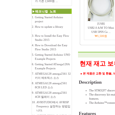
가 기존 2,600원 ...
1.
Getting Started Arduino
project
[USB]
2.
How to update a library
USB2.0 A/M TO Mini
USB 5PIN Ca ...
3.
How to Install the Easy Flow
₩1,500원
Studio 2015
4.
How to Download the Easy
Flow Studio 2015
5.
Getting Started Arduino UNO
Example Projects
현재 재고 보
6.
Getting Started ATmega128A
Example Projects
● 본 제품은 교환 및 환불, 
7.
ATMEGA128 atmega2561 32
키이 메트릭스 소스
Description
8.
ATMEGA128 atmega2561
8CH LED 소스
The STM32F7 discover
9.
ATMEGA128 atmega2561
The discovery kit enab
4CH 릴레이 소스
features.
10.
AVRSTUDIO에서 AVRISP
The Arduino™connectiv
Frequency 설정하는 방법입
니다.
Features