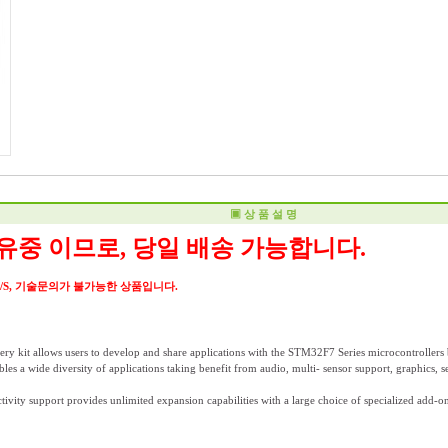
▣ 상 품 설 명
유중 이므로, 당일 배송 가능합니다.
A/S, 기술문의가 불가능한 상품입니다.
y kit allows users to develop and share applications with the STM32F7 Series microcontrolle
les a wide diversity of applications taking benefit from audio, multi- sensor support, graphics, 
ity support provides unlimited expansion capabilities with a large choice of specialized add-o