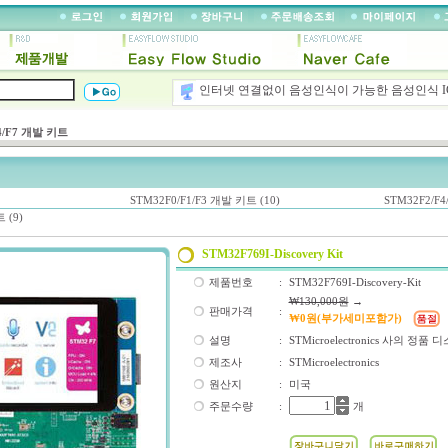
인터넷 연결없이 음성인식이 가능한 음성인식 I
최대 32분까지 음성 재생이 가능한 보이스 IC 
4/F7 개발 키트
AVRISP, AVRISP-mkii, JTAGICE, Atmel-ICE
25년이상 축척된 개발경험과 기술력을 바탕으로
STM32F0/F1/F3 개발 키트 (10)
STM32F2/F4
 (9)
STM32F769I-Discovery Kit
제품번호
:
STM32F769I-Discovery-Kit
₩130,000원
→
판매가격
:
₩0원(부가세미포함가)
설명
:
STMicroelectronics 사의 
제조사
:
STMicroelectronics
원산지
:
미국
주문수량
:
개