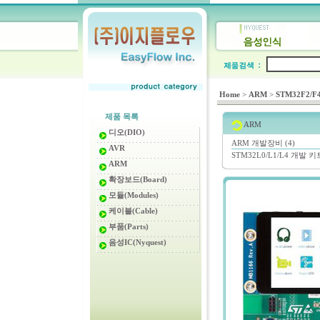
Home
>
ARM
>
STM32F2/F
제품 목록
ARM
디오(DIO)
ARM 개발장비 (4)
AVR
STM32L0/L1/L4 개발 키트
ARM
확장보드(Board)
모듈(Modules)
케이블(Cable)
부품(Parts)
음성IC(Nyquest)