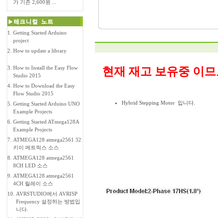
가 기존 2,600원 ...
1.
Getting Started Arduino
project
2.
How to update a library
3.
How to Install the Easy Flow
현재 재고 보유중 이므
Studio 2015
4.
How to Download the Easy
Flow Studio 2015
Hybrid Stepping Motor 입니다.
5.
Getting Started Arduino UNO
Example Projects
6.
Getting Started ATmega128A
Example Projects
7.
ATMEGA128 atmega2561 32
키이 메트릭스 소스
8.
ATMEGA128 atmega2561
8CH LED 소스
9.
ATMEGA128 atmega2561
4CH 릴레이 소스
10.
AVRSTUDIO에서 AVRISP
Frequency 설정하는 방법입
니다.