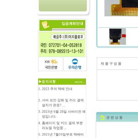
제 품 구 성 품
more...
1.
2023 추석 택배 안내
2.
서버 보안 강화 및 카드 결제
설치가 완료? ...
3.
2023년 6월 28일 서버이전 예
정입니다.
관 련 상 품
4.
홈페이지 및 카드 결재 부분
리뉴얼 작업중 ...
5.
2021년 7월10일부로 택배비