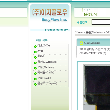
Home
>
모듈(Modules)
>
OL
제품 목록
모듈(Modules)
디오(DIO)
3D 프린터용 스텝모터 (1
AVR
CHARACTER LCD (3)
ARM
확장보드(Board)
모듈(Modules)
케이블(Cable)
부품(Parts)
음성IC(Nyquest)