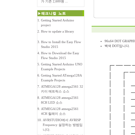
가 기존 2,600원 ...
1.
Getting Started Arduino
project
2.
How to update a library
96x64 DOT GRAPH
3.
How to Install the Easy Flow
백색 DOT입니다.
Studio 2015
4.
How to Download the Easy
Flow Studio 2015
5.
Getting Started Arduino UNO
Example Projects
6.
Getting Started ATmega128A
Example Projects
7.
ATMEGA128 atmega2561 32
키이 메트릭스 소스
8.
ATMEGA128 atmega2561
8CH LED 소스
9.
ATMEGA128 atmega2561
4CH 릴레이 소스
10.
AVRSTUDIO에서 AVRISP
Frequency 설정하는 방법입
니다.