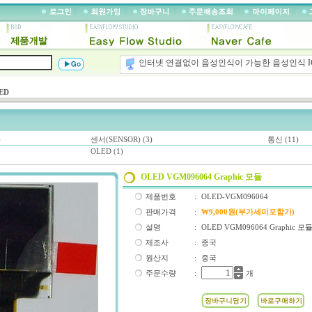
인터넷 연결없이 음성인식이 가능한 음성인식 I
최대 32분까지 음성 재생이 가능한 보이스 IC 
ED
AVRISP, AVRISP-mkii, JTAGICE, Atmel-ICE
25년이상 축척된 개발경험과 기술력을 바탕으로
)
센서(SENSOR) (3)
통신 (11)
OLED (1)
OLED VGM096064 Graphic 모듈
제품번호
:
OLED-VGM096064
판매가격
:
₩9,000원(부가세미포함가)
설명
:
OLED VGM096064 Graphic 모
제조사
:
중국
원산지
:
중국
주문수량
:
개