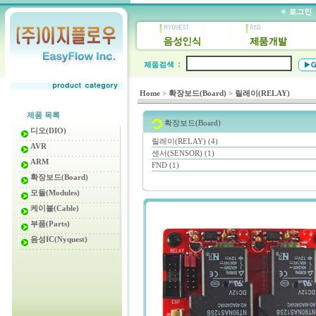
Home
>
확장보드(Board)
>
릴레이(RELAY)
제품 목록
확장보드(Board)
디오(DIO)
릴레이(RELAY) (4)
AVR
센서(SENSOR) (1)
ARM
FND (1)
확장보드(Board)
모듈(Modules)
케이블(Cable)
부품(Parts)
음성IC(Nyquest)