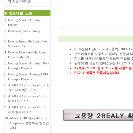
가 기존 2,600원 ...
1.
Getting Started Arduino
project
2.
How to update a library
3.
How to Install the Easy Flow
Studio 2015
이 제품은 High Current(고출력) 2RE
4.
How to Download the Easy
포토커플러를 사용하여 릴레이 전원과 MC
Flow Studio 2015
점퍼를 사용하여 필요한 포트만 연결할 수
5.
Getting Started Arduino UNO
릴레이 한 체널의 소비전류는 DC12V 기준
Example Projects
AVR,ARM,PIC 등 3.3V, 5V 를 사
DC24V 제품은 주문사양입니다.
6.
Getting Started ATmega128A
Example Projects
7.
ATMEGA128 atmega2561 32
키이 메트릭스 소스
8.
ATMEGA128 atmega2561
8CH LED 소스
9.
ATMEGA128 atmega2561
4CH 릴레이 소스
10.
AVRSTUDIO에서 AVRISP
Frequency 설정하는 방법입
니다.